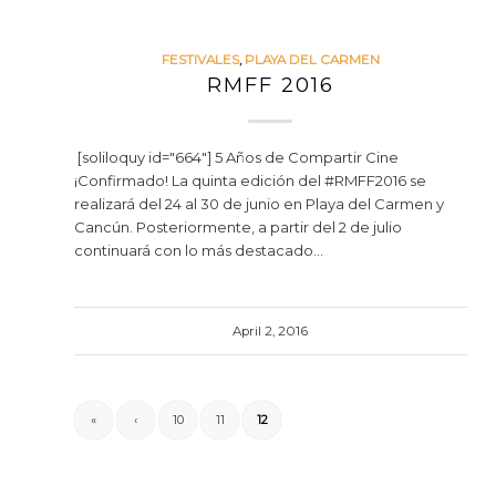
FESTIVALES
,
PLAYA DEL CARMEN
RMFF 2016
[soliloquy id="664"] 5 Años de Compartir Cine
¡Confirmado! La quinta edición del ‪#‎RMFF2016‬ se
realizará del 24 al 30 de junio en Playa del Carmen y
Cancún. Posteriormente, a partir del 2 de julio
continuará con lo más destacado…
April 2, 2016
«
‹
10
11
12