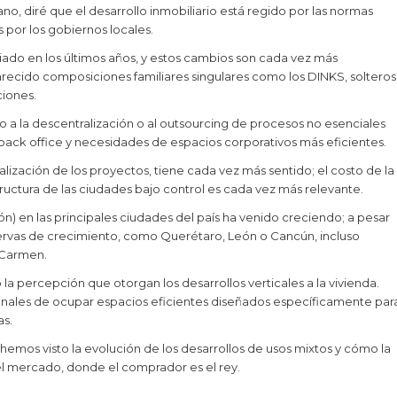
ano, diré que el desarrollo inmobiliario está regido por las normas
 por los gobiernos locales.
do en los últimos años, y estos cambios son cada vez más
aparecido composiciones familiares singulares como los DINKS, solteros
iones.
ado a la descentralización o al outsourcing de procesos no esenciales
 back office y necesidades de espacios corporativos más eficientes.
lización de los proyectos, tiene cada vez más sentido; el costo de la
tructura de las ciudades bajo control es cada vez más relevante.
ión) en las principales ciudades del país ha venido creciendo; a pesar
ervas de crecimiento, como Querétaro, León o Cancún, incluso
 Carmen.
a percepción que otorgan los desarrollos verticales a la vivienda.
onales de ocupar espacios eficientes diseñados específicamente par
as.
mos visto la evolución de los desarrollos de usos mixtos y cómo la
l mercado, donde el comprador es el rey.