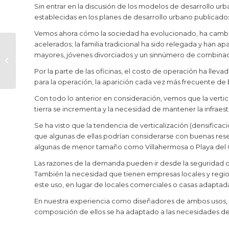
Sin entrar en la discusión de los modelos de desarrollo urb
establecidas en los planes de desarrollo urbano publicados
Vemos ahora cómo la sociedad ha evolucionado, ha cambia
acelerados; la familia tradicional ha sido relegada y han 
Atracciones
mayores, jóvenes divorciados y un sinnúmero de combinac
Naturales Riviera
Por la parte de las oficinas, el costo de operación ha llev
Maya
para la operación, la aparición cada vez más frecuente de
Con todo lo anterior en consideración, vemos que la vertica
tierra se incrementa y la necesidad de mantener la infraes
Se ha visto que la tendencia de verticalización (densificac
que algunas de ellas podrían considerarse con buenas res
algunas de menor tamaño como Villahermosa o Playa del
Las razones de la demanda pueden ir desde la seguridad o l
También la necesidad que tienen empresas locales y regi
este uso, en lugar de locales comerciales o casas adaptad
En nuestra experiencia como diseñadores de ambos usos, he
composición de ellos se ha adaptado a las necesidades de