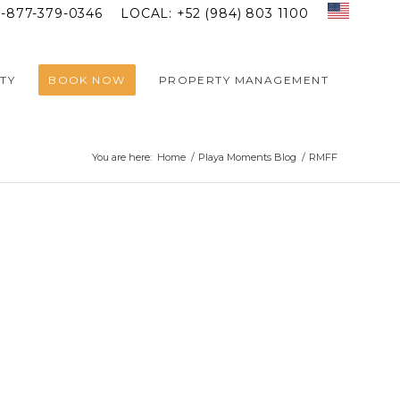
1-877-379-0346
LOCAL: +52 (984) 803 1100
TY
BOOK NOW
PROPERTY MANAGEMENT
You are here:
Home
/
Playa Moments Blog
/
RMFF