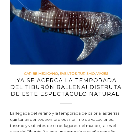
CARIBE MEXICANO
,
EVENTOS
,
TURISMO
,
VIAJES
¡YA SE ACERCA LA TEMPORADA
DEL TIBURÓN BALLENA! DISFRUTA
DE ESTE ESPECTÁCULO NATURAL.
La llegada del verano y la temporada de calor a las tierras
quintanarroenses siempre es sinónimo de vacaciones,
turismo y visitantes de otros lugares del mundo, tal es el
caso del Tiburón Ballena, una especie que año con año