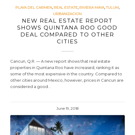
PLAYA DEL CARMEN
,
REAL ESTATE
,
RIVIERA MAYA
,
TULUM
,
URBANIZACION
NEW REAL ESTATE REPORT
SHOWS QUINTANA ROO GOOD
DEAL COMPARED TO OTHER
CITIES
Cancun, Q.R. — A new report shows that real estate
properties in Quintana Roo have increased, ranking it as
some of the most expensive in the country. Compared to
other cities around Mexico, however, prices in Cancun are
considered a good…
June 19, 2018