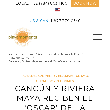
LOCAL: +52 (984) 803 1100
BOOK NOW
US & CAN:
1-877-379-0346
You are here:
Home
/
About Us
/
Playa Moments Blog
/
Playa del Carmen
/
Cancún y Riviera Maya reciben el ‘Oscar’ de la industria t...
PLAYA DEL CARMEN
,
RIVIERA MAYA
,
TURISMO
,
UNCATEGORIZED
,
VIAJES
CANCÚN Y RIVIERA
MAYA RECIBEN EL
‘OSCAR’ DE LA