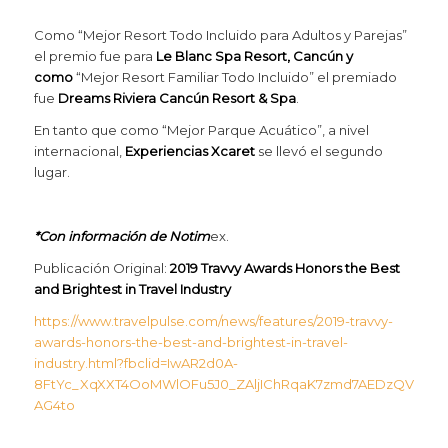
Como “Mejor Resort Todo Incluido para Adultos y Parejas”
el premio fue para
Le Blanc Spa Resort, Cancún y
como
“Mejor Resort Familiar Todo Incluido” el premiado
fue
Dreams Riviera Cancún Resort & Spa
.
En tanto que como “Mejor Parque Acuático”, a nivel
internacional,
Experiencias Xcaret
se llevó el segundo
lugar.
*Con información de Notim
ex.
Publicación Original:
2019 Travvy Awards Honors the Best
and Brightest in Travel Industry
https://www.travelpulse.com/news/features/2019-travvy-
awards-honors-the-best-and-brightest-in-travel-
industry.html?fbclid=IwAR2d0A-
8FtYc_XqXXT4OoMWlOFu5J0_ZAljIChRqaK7zmd7AEDzQV-
AG4to