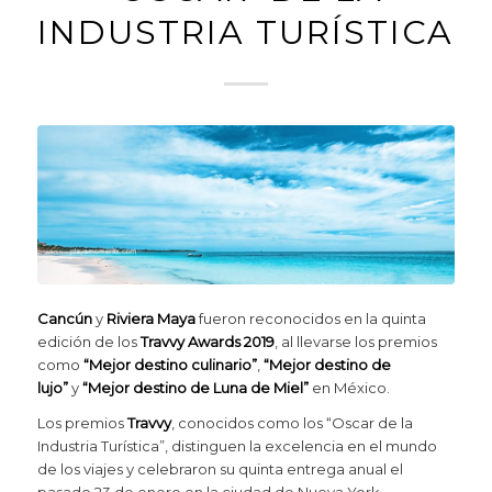
INDUSTRIA TURÍSTICA
Cancún
y
Riviera Maya
fueron reconocidos en la quinta
edición de los
Travvy Awards 2019
, al llevarse los premios
como
“Mejor destino culinario”
,
“Mejor destino de
lujo”
y
“Mejor destino de Luna de Miel”
en México.
Los premios
Travvy
, conocidos como los “Oscar de la
Industria Turística”, distinguen la excelencia en el mundo
de los viajes y celebraron su quinta entrega anual el
pasado 23 de enero en la ciudad de Nueva York.